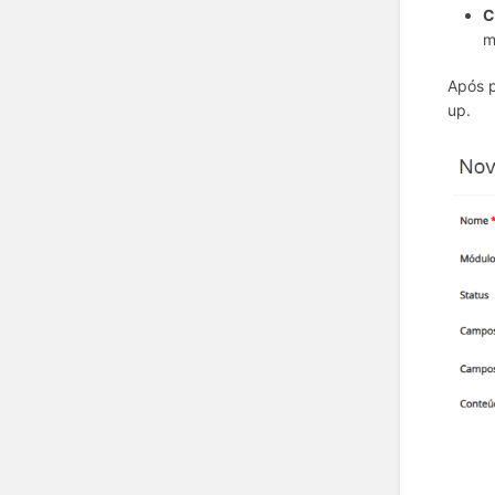
C
m
Após p
up.