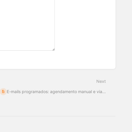
Next
E-mails programados: agendamento manual e via...