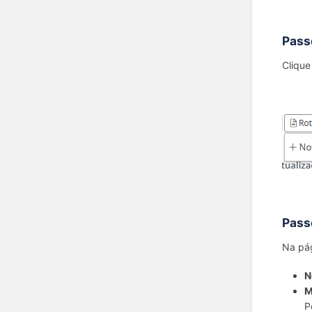
Pass
Clique
Pass
Na pág
N
M
P