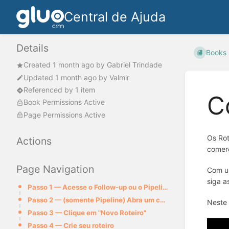
Central de Ajuda
Details
Books
Created
1 month ago
by
Gabriel Trindade
Updated
1 month ago
by
Valmir
Referenced by 1 item
C
Book Permissions Active
Page Permissions Active
Os Rot
Actions
comerc
Page Navigation
Com um
siga a
Passo 1 — Acesse o Follow-up ou o Pipeline
Passo 2 — (somente Pipeline) Abra um card
Neste 
Passo 3 — Clique em "Novo Roteiro"
Passo 4 — Crie seu roteiro