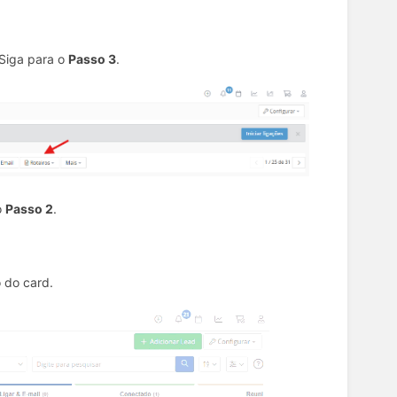
. Siga para o
Passo 3
.
o
Passo 2
.
o do card.