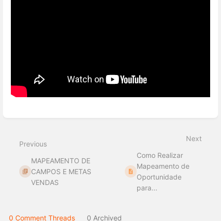
Enter
section
select
Next
mode
Previous
Como Realizar
MAPEAMENTO DE
Mapeamento de
CAMPOS E METAS
Oportunidade
VENDAS
para...
0 Comment Threads
0 Archived